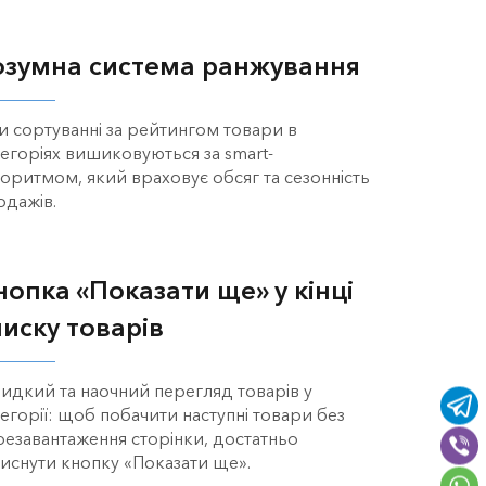
озумна система ранжування
и сортуванні за рейтингом товари в
тегоріях вишиковуються за smart-
горитмом, який враховує обсяг та сезонність
одажів.
нопка «Показати ще» у кінці
писку товарів
идкий та наочний перегляд товарів у
егорії: щоб побачити наступні товари без
резавантаження сторінки, достатньо
тиснути кнопку «Показати ще».