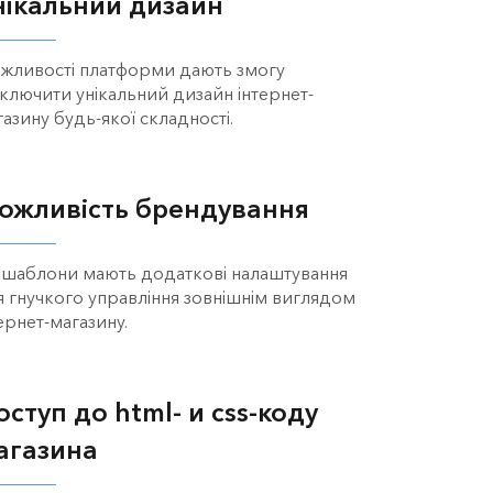
нікальний дизайн
жливості платформи дають змогу
дключити унікальний дизайн інтернет-
азину будь-якої складності.
ожливість брендування
і шаблони мають додаткові налаштування
я гнучкого управління зовнішнім виглядом
ернет-магазину.
оступ до html- и css-коду
агазина