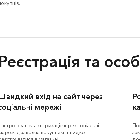
покупців.
Реєстрація та осо
Швидкий вхід на сайт через
Р
соціальні мережі
к
Настроювання авторизації через соціальні
По
мережі дозволяє покупцям швидко
за
реєструватися в магазині.
до