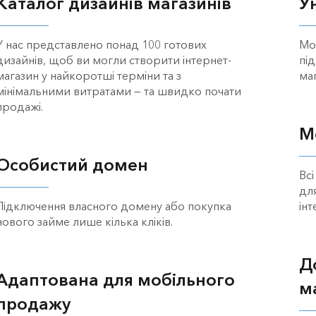
Каталог дизайнів магазинів
У
У нас представлено понад 100 готових
Мо
дизайнів, щоб ви могли створити інтернет-
пі
магазин у найкоротші терміни та з
маг
мінімальними витратами — та швидко почати
продажі.
М
Особистий домен
Вс
дл
Підключення власного домену або покупка
інт
нового займе лише кілька кліків.
Д
Адаптована для мобільного
м
продажу