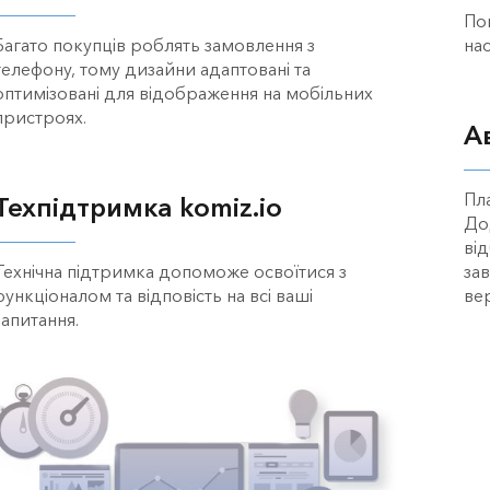
По
Багато покупців роблять замовлення з
на
телефону, тому дизайни адаптовані та
оптимізовані для відображення на мобільних
пристроях.
А
Пл
Техпідтримка komiz.io
До
від
Технічна підтримка допоможе освоїтися з
за
функціоналом та відповість на всі ваші
вер
запитання.