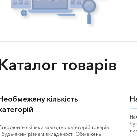
Каталог товарів
Необмежену кількість
Н
категорій
На
бу
Створюйте скільки завгодно категорій товарів
них
з будь-яким рівнем вкладеності. Обмежень