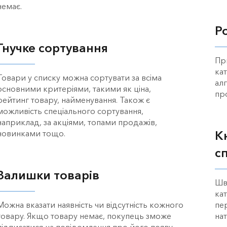
немає.
Р
Гнучке сортування
Пр
ка
Товари у списку можна сортувати за всіма
ал
основними критеріями, такими як ціна,
пр
рейтинг товару, найменування. Також є
можливість спеціального сортування,
наприклад, за акціями, топами продажів,
новинками тощо.
К
с
Залишки товарів
Шв
кат
Можна вказати наявність чи відсутність кожного
пе
товару. Якщо товару немає, покупець зможе
на
підписатися на повідомлення про його появу.