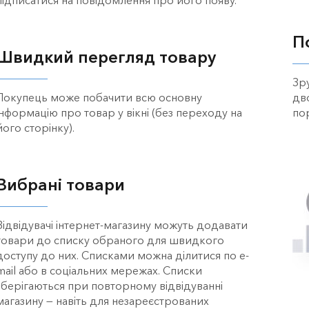
П
Швидкий перегляд товару
Зр
Покупець може побачити всю основну
дв
інформацію про товар у вікні (без переходу на
по
його сторінку).
Вибрані товари
Відвідувачі інтернет-магазину можуть додавати
товари до списку обраного для швидкого
доступу до них. Списками можна ділитися по e-
mail або в соціальних мережах. Списки
зберігаються при повторному відвідуванні
магазину — навіть для незареєстрованих