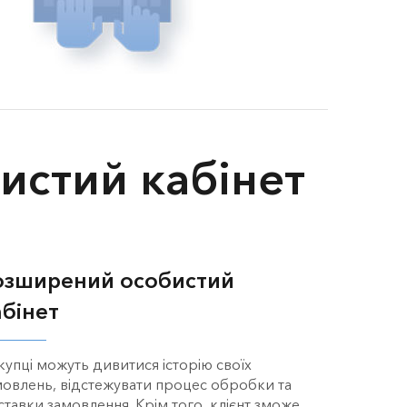
бистий кабінет
озширений особистий
абінет
купці можуть дивитися історію своїх
мовлень, відстежувати процес обробки та
ставки замовлення. Крім того, клієнт зможе