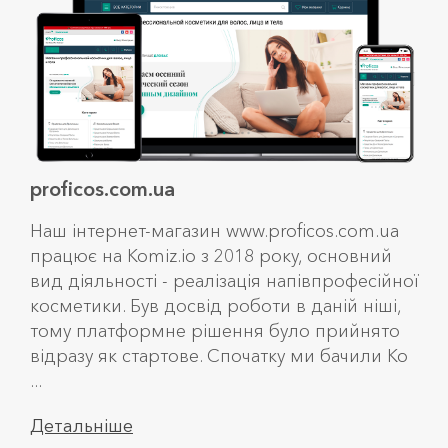
showmarket.com.ua
proficos.com.ua
bento.com.ua
SHOWMARKET - інтернет-магазин звукової
Наш інтернет-магазин www.proficos.com.ua
Суші-бар, відкрилися в 2008 році, в 2018
електроніки. Проектування, обладнання,
працює на Komiz.io з 2018 року, основний
запустили новий напрямок доставка. На
сервіс та встановлення. Працюємо 10 років
вид діяльності - реалізація напівпрофесійної
сьогодні через сайт реалізуємо замовлення
на ринку України, дуже уважні до сервісу та
косметики. Був досвід роботи в даній ніші,
за напрямками доставки та самовивезення.
зручності. Розвиваємо наш проект на
тому платформне рішення було прийнято
Шукали рішення розробки інтернет-
платформі Komiz.io. Вибір зробили
відразу як стартове. Спочатку ми бачили Ko
магазину, вибрали платформу Komiz.io. До
зважаючи на наст ...
...
цього був мало ...
Детальніше
Детальніше
Детальніше